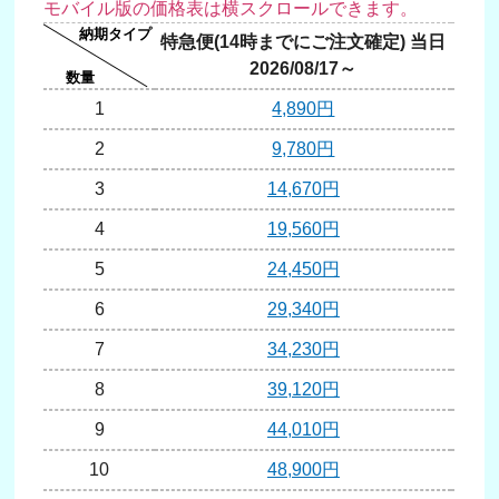
特急便(14時までにご注文確定) 当日
通常
2026/08/17～
20
1
4,890円
2
9,780円
3
14,670円
4
19,560円
5
24,450円
6
29,340円
7
34,230円
8
39,120円
9
44,010円
10
48,900円