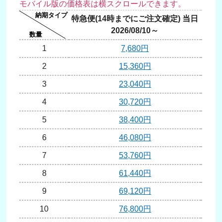
特急便(14時までにご注文確定) 当日
通常
2026/08/10～
20
1
7,680円
2
15,360円
3
23,040円
4
30,720円
5
38,400円
6
46,080円
7
53,760円
8
61,440円
9
69,120円
10
76,800円