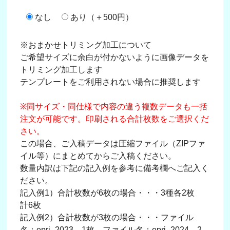
なし
あり（＋500円）
※おまかせトリミング加工について
ご希望サイズに余白が付かないように画像データを
トリミング加工します
テンプレートをご利用されない場合に推奨します
※同サイズ・同仕様で内容の違う複数データも一括
注文が可能です。印刷される合計枚数をご選択くだ
さい。
この場合、ご入稿データは圧縮ファイル（ZIPファ
イル等）にまとめてからご入稿ください。
数量内訳は下記の記入例を参考に備考欄へご記入く
ださい。
記入例1）合計枚数が6枚の場合・・・3種各2枚
計6枚
記入例2）合計枚数が3枚の場合・・・ファイル
名：epri_2023→1枚、ファイル名：epri_2024→2