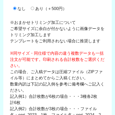
なし
あり（＋500円）
※おまかせトリミング加工について
ご希望サイズに余白が付かないように画像データを
トリミング加工します
テンプレートをご利用されない場合に推奨します
※同サイズ・同仕様で内容の違う複数データも一括
注文が可能です。印刷される合計枚数をご選択くだ
さい。
この場合、ご入稿データは圧縮ファイル（ZIPファ
イル等）にまとめてからご入稿ください。
数量内訳は下記の記入例を参考に備考欄へご記入く
ださい。
記入例1）合計枚数が6枚の場合・・・3種各2枚
計6枚
記入例2）合計枚数が3枚の場合・・・ファイル
名：epri_2023→1枚、ファイル名：epri_2024→2