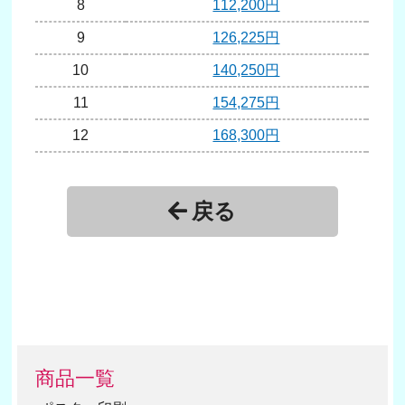
8
112,200円
9
126,225円
1
10
140,250円
1
11
154,275円
1
12
168,300円
1
13
182,325円
1
14
196,350円
1
戻る
15
210,375円
1
16
224,400円
1
17
238,425円
1
18
252,450円
2
19
266,475円
2
商品一覧
20
280,500円
2