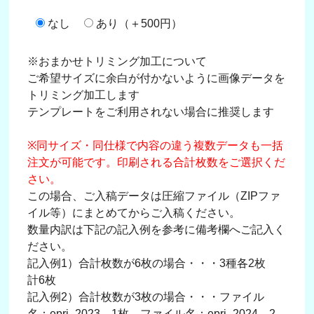
なし
あり（＋500円）
※おまかせトリミング加工について
ご希望サイズに余白が付かないように画像データを
トリミング加工します
テンプレートをご利用されない場合に推奨します
※同サイズ・同仕様で内容の違う複数データも一括
注文が可能です。印刷される合計枚数をご選択くだ
さい。
この場合、ご入稿データは圧縮ファイル（ZIPファ
イル等）にまとめてからご入稿ください。
数量内訳は下記の記入例を参考に備考欄へご記入く
ださい。
記入例1）合計枚数が6枚の場合・・・3種各2枚
計6枚
記入例2）合計枚数が3枚の場合・・・ファイル
名：epri_2023→1枚、ファイル名：epri_2024→2