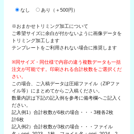
なし
あり（＋500円）
※おまかせトリミング加工について
ご希望サイズに余白が付かないように画像データを
トリミング加工します
テンプレートをご利用されない場合に推奨します
※同サイズ・同仕様で内容の違う複数データも一括
注文が可能です。印刷される合計枚数をご選択くだ
さい。
この場合、ご入稿データは圧縮ファイル（ZIPファ
イル等）にまとめてからご入稿ください。
数量内訳は下記の記入例を参考に備考欄へご記入く
ださい。
記入例1）合計枚数が6枚の場合・・・3種各2枚
計6枚
記入例2）合計枚数が3枚の場合・・・ファイル
名：epri_2023→1枚、ファイル名：epri_2024→2