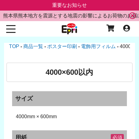
重要なお知らせ
熊本県熊本地方を震源とする地震の影響によるお荷物のお届
TOP
商品一覧
ポスター印刷
電飾用フィルム
4000×
4000×600以内
サイズ
4000mm × 600mm
用紙
必須