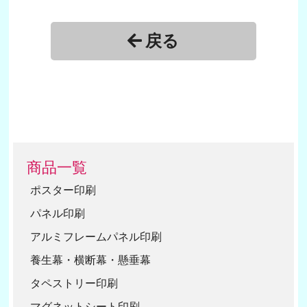
13
85,410円
14
91,980円
戻る
15
98,550円
16
105,120円
17
111,690円
18
118,260円
19
124,830円
商品一覧
20
131,400円
1
ポスター印刷
30
1
パネル印刷
40
2
アルミフレームパネル印刷
50
養生幕・横断幕・懸垂幕
タペストリー印刷
マグネットシート印刷