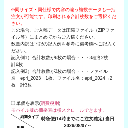
※同サイズ・同仕様で内容の違う複数データも一括
注文が可能です。印刷される合計枚数をご選択くだ
さい。
この場合、ご入稿データは圧縮ファイル（ZIPファ
イル等）にまとめてからご入稿ください。
数量内訳は下記の記入例を参考に備考欄へご記入く
ださい。
記入例1）合計枚数が6枚の場合・・・3種各2枚
計6枚
記入例2）合計枚数が3枚の場合・・・ファイル
名：epri_2023→1枚、ファイル名：epri_2024→2
枚 計3枚
単価を表示(
消費税別
)
特急便(14時までにご注文確定) 当日
翌日
2026/08/07～
20