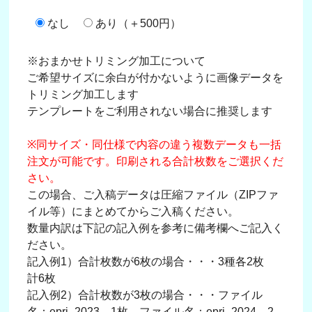
なし
あり（＋500円）
※おまかせトリミング加工について
ご希望サイズに余白が付かないように画像データを
トリミング加工します
テンプレートをご利用されない場合に推奨します
※同サイズ・同仕様で内容の違う複数データも一括
注文が可能です。印刷される合計枚数をご選択くだ
さい。
この場合、ご入稿データは圧縮ファイル（ZIPファ
イル等）にまとめてからご入稿ください。
数量内訳は下記の記入例を参考に備考欄へご記入く
ださい。
記入例1）合計枚数が6枚の場合・・・3種各2枚
計6枚
記入例2）合計枚数が3枚の場合・・・ファイル
名：epri_2023→1枚、ファイル名：epri_2024→2