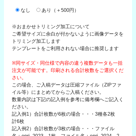
なし
あり（＋500円）
※おまかせトリミング加工について
ご希望サイズに余白が付かないように画像データを
トリミング加工します
テンプレートをご利用されない場合に推奨します
※同サイズ・同仕様で内容の違う複数データも一括
注文が可能です。印刷される合計枚数をご選択くだ
さい。
この場合、ご入稿データは圧縮ファイル（ZIPファ
イル等）にまとめてからご入稿ください。
数量内訳は下記の記入例を参考に備考欄へご記入く
ださい。
記入例1）合計枚数が6枚の場合・・・3種各2枚
計6枚
記入例2）合計枚数が3枚の場合・・・ファイル
名：epri_2023→1枚、ファイル名：epri_2024→2