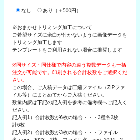
なし
あり（＋500円）
※おまかせトリミング加工について
ご希望サイズに余白が付かないように画像データを
トリミング加工します
テンプレートをご利用されない場合に推奨します
※同サイズ・同仕様で内容の違う複数データも一括
注文が可能です。印刷される合計枚数をご選択くだ
さい。
この場合、ご入稿データは圧縮ファイル（ZIPファ
イル等）にまとめてからご入稿ください。
数量内訳は下記の記入例を参考に備考欄へご記入く
ださい。
記入例1）合計枚数が6枚の場合・・・3種各2枚
計6枚
記入例2）合計枚数が3枚の場合・・・ファイル
名：epri_2023→1枚、ファイル名：epri_2024→2