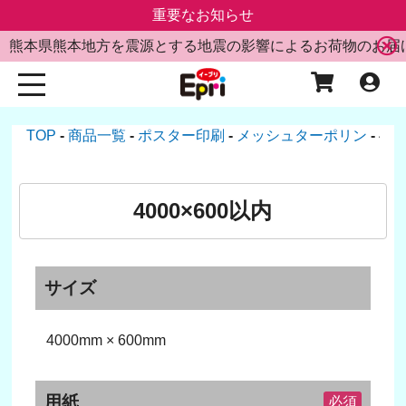
重要なお知らせ
熊本県熊本地方を震源とする地震の影響によるお荷物のお届
TOP
商品一覧
ポスター印刷
メッシュターポリン
40
4000×600以内
サイズ
4000mm × 600mm
用紙
必須