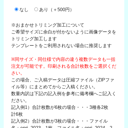
なし
あり（＋500円）
※おまかせトリミング加工について
ご希望サイズに余白が付かないように画像データを
トリミング加工します
テンプレートをご利用されない場合に推奨します
※同サイズ・同仕様で内容の違う複数データも一括
注文が可能です。印刷される合計枚数をご選択くだ
さい。
この場合、ご入稿データは圧縮ファイル（ZIPファ
イル等）にまとめてからご入稿ください。
数量内訳は下記の記入例を参考に備考欄へご記入く
ださい。
記入例1）合計枚数が6枚の場合・・・3種各2枚
計6枚
記入例2）合計枚数が3枚の場合・・・ファイル
名：epri_2023→1枚、ファイル名：epri_2024→2