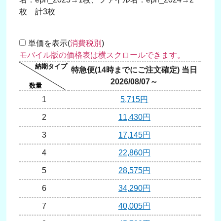
枚 計3枚
単価を表示(
消費税別
)
特急便(14時までにご注文確定) 当日
翌日
2026/08/07～
20
1
5,715円
2
11,430円
3
17,145円
4
22,860円
5
28,575円
6
34,290円
7
40,005円