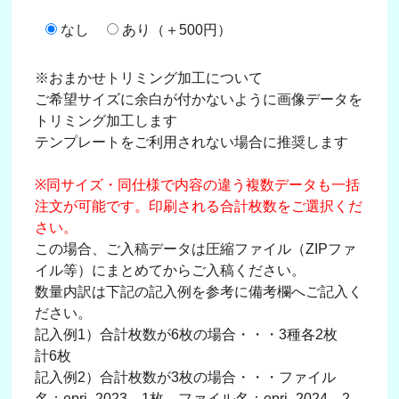
なし
あり（＋500円）
※おまかせトリミング加工について
ご希望サイズに余白が付かないように画像データを
トリミング加工します
テンプレートをご利用されない場合に推奨します
※同サイズ・同仕様で内容の違う複数データも一括
注文が可能です。印刷される合計枚数をご選択くだ
さい。
この場合、ご入稿データは圧縮ファイル（ZIPファ
イル等）にまとめてからご入稿ください。
数量内訳は下記の記入例を参考に備考欄へご記入く
ださい。
記入例1）合計枚数が6枚の場合・・・3種各2枚
計6枚
記入例2）合計枚数が3枚の場合・・・ファイル
名：epri_2023→1枚、ファイル名：epri_2024→2