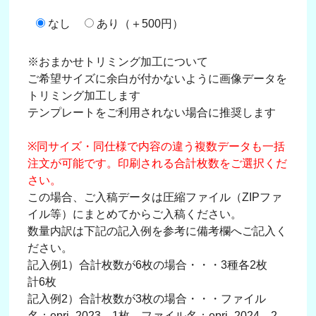
なし
あり（＋500円）
※おまかせトリミング加工について
ご希望サイズに余白が付かないように画像データを
トリミング加工します
テンプレートをご利用されない場合に推奨します
※同サイズ・同仕様で内容の違う複数データも一括
注文が可能です。印刷される合計枚数をご選択くだ
さい。
この場合、ご入稿データは圧縮ファイル（ZIPファ
イル等）にまとめてからご入稿ください。
数量内訳は下記の記入例を参考に備考欄へご記入く
ださい。
記入例1）合計枚数が6枚の場合・・・3種各2枚
計6枚
記入例2）合計枚数が3枚の場合・・・ファイル
名：epri_2023→1枚、ファイル名：epri_2024→2