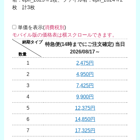
枚 計3枚
単価を表示(
消費税別
)
特急便(14時までにご注文確定) 当日
翌日
2026/08/17～
20
1
2,475円
2
4,950円
3
7,425円
4
9,900円
5
12,375円
6
14,850円
7
17,325円