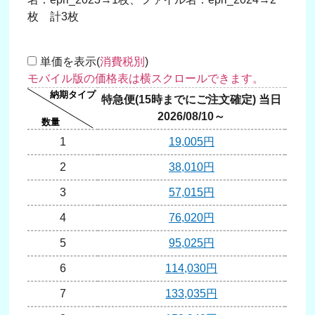
枚 計3枚
単価を表示(
消費税別
)
特急便(15時までにご注文確定) 当日
翌日
2026/08/10～
20
1
19,005円
2
38,010円
3
57,015円
4
76,020円
5
95,025円
6
114,030円
7
133,035円
1