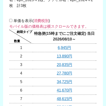
枚 計3枚
単価を表示(
消費税別
)
特急便(15時までにご注文確定) 当日
翌日
2026/08/10～
20
1
6,945円
2
13,890円
3
20,835円
4
27,780円
5
34,725円
6
41,670円
7
48,615円