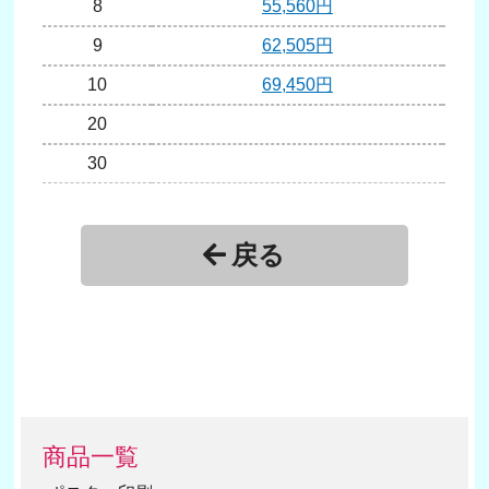
8
55,560円
9
62,505円
10
69,450円
20
1
30
戻る
商品一覧