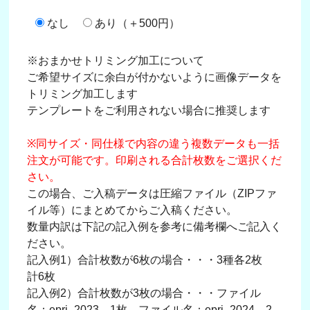
なし
あり（＋500円）
※おまかせトリミング加工について
ご希望サイズに余白が付かないように画像データを
トリミング加工します
テンプレートをご利用されない場合に推奨します
※同サイズ・同仕様で内容の違う複数データも一括
注文が可能です。印刷される合計枚数をご選択くだ
さい。
この場合、ご入稿データは圧縮ファイル（ZIPファ
イル等）にまとめてからご入稿ください。
数量内訳は下記の記入例を参考に備考欄へご記入く
ださい。
記入例1）合計枚数が6枚の場合・・・3種各2枚
計6枚
記入例2）合計枚数が3枚の場合・・・ファイル
名：epri_2023→1枚、ファイル名：epri_2024→2