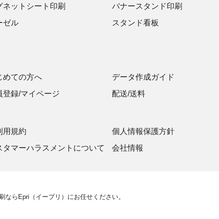
115,200円
グネットシート印刷
バナースタンド印刷
ーゼル
スタンド看板
122,400円
129,600円
136,800円
じめての方へ
データ作成ガイド
144,000円
員登録/マイページ
配送/送料
利用規約
個人情報保護方針
スタマーハラスメントについて
会社情報
ならEpri（イープリ）にお任せください。