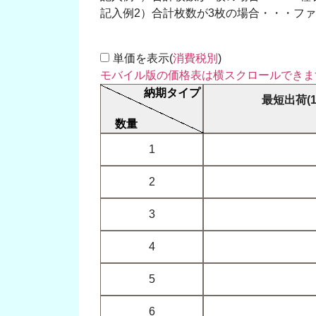
記入例2）合計枚数が3枚の場合・・・ファイル名
単価を表示(
消費税別
)
最短出荷(
1
2
3
4
5
6