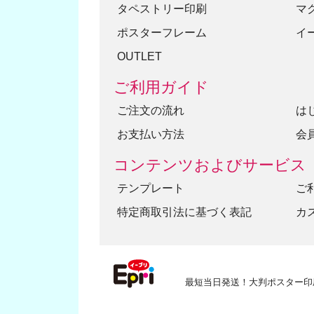
16
タペストリー印刷
マ
ポスターフレーム
イ
17
OUTLET
18
ご利用ガイド
19
ご注文の流れ
は
20
お支払い方法
会
コンテンツおよびサービス
テンプレート
ご
特定商取引法に基づく表記
カ
最短当日発送！大判ポスター印刷