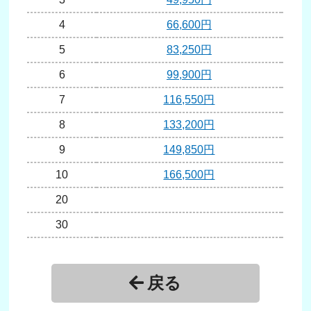
4
66,600円
5
83,250円
6
99,900円
7
116,550円
8
133,200円
1
9
149,850円
1
10
166,500円
1
20
2
30
40
戻る