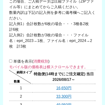
この場合、ご入稿データは圧縮ファイル（ZIPファ
イル等）にまとめてからご入稿ください。
数量内訳は下記の記入例を参考に備考欄へご記入く
ださい。
記入例1）合計枚数が6枚の場合・・・3種各2枚
計6枚
記入例2）合計枚数が3枚の場合・・・ファイル
名：epri_2023→1枚、ファイル名：epri_2024→2
枚 計3枚
単価を表示(
消費税別
)
特急便(14時までにご注文確定) 当日
翌日
2026/08/17～
20
1
16,650円
2
33,300円
3
49,950円